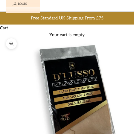
LOGIN
Free Standard UK Shipping From £75
Cart
Your cart is empty
Zoom picture