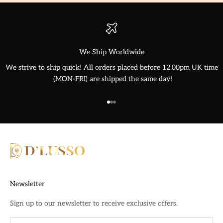
We Ship Worldwide
We strive to ship quick! All orders placed before 12.00pm UK time
(MON-FRI) are shipped the same day!
Go to item 1
Go to item 2
Go to item 3
Newsletter
Sign up to our newsletter to receive exclusive offers.