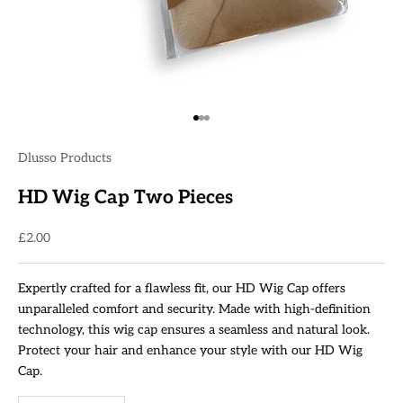
Go to item 1
Go to item 2
Go to item 3
Dlusso Products
HD Wig Cap Two Pieces
Sale price
£2.00
Expertly crafted for a flawless fit, our HD Wig Cap offers
unparalleled comfort and security. Made with high-definition
technology, this wig cap ensures a seamless and natural look.
Protect your hair and enhance your style with our HD Wig
Cap.