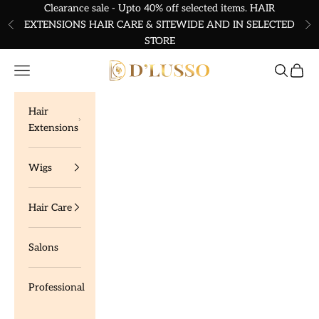
Skip to content
Clearance sale - Upto 40% off selected items. HAIR
EXTENSIONS HAIR CARE & SITEWIDE AND IN SELECTED
Previous
Ne
STORE
Dlusso Products
Navigation menu
Search
Cart
Hair
Extensions
Wigs
Hair Care
Salons
Professional