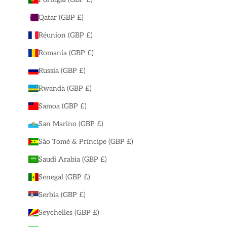
Qatar (GBP £)
Réunion (GBP £)
Romania (GBP £)
Russia (GBP £)
Rwanda (GBP £)
Samoa (GBP £)
San Marino (GBP £)
São Tomé & Príncipe (GBP £)
Saudi Arabia (GBP £)
Senegal (GBP £)
Serbia (GBP £)
Seychelles (GBP £)