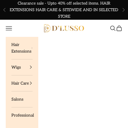
Skip to content
Clearance sale - Upto 40% off selected items. HAIR
EXTENSIONS HAIR CARE & SITEWIDE AND IN SELECTED
Previous
Ne
STORE
Dlusso Products
Navigation menu
Search
Cart
Hair
Extensions
Wigs
Hair Care
Salons
Professional