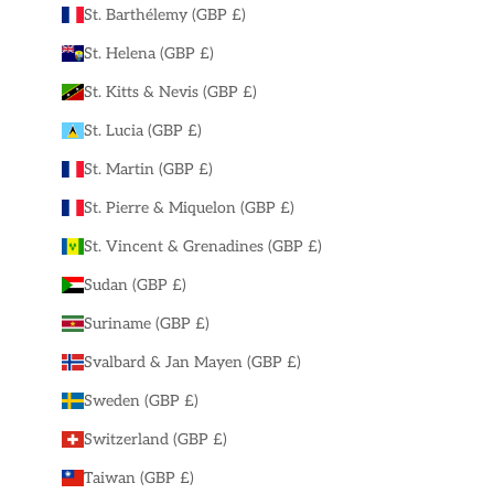
St. Barthélemy (GBP £)
St. Helena (GBP £)
St. Kitts & Nevis (GBP £)
St. Lucia (GBP £)
St. Martin (GBP £)
St. Pierre & Miquelon (GBP £)
St. Vincent & Grenadines (GBP £)
Sudan (GBP £)
Suriname (GBP £)
Svalbard & Jan Mayen (GBP £)
Sweden (GBP £)
Switzerland (GBP £)
Taiwan (GBP £)