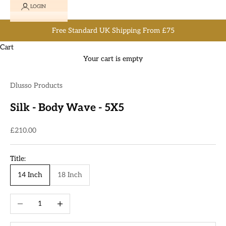
LOGIN
Free Standard UK Shipping From £75
Cart
Your cart is empty
Dlusso Products
Silk - Body Wave - 5X5
Sale price
£210.00
Title:
14 Inch
18 Inch
Decrease quantity
Increase quantity