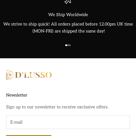
We Ship Worldwide
We strive to ship quick! All orders placed before 12.00pm UK time
(MON-FRI) are shipped the same day!
Go to item 1
Go to item 2
Go to item 3
Newsletter
Sign up to our newsletter to receive exclusive offers.